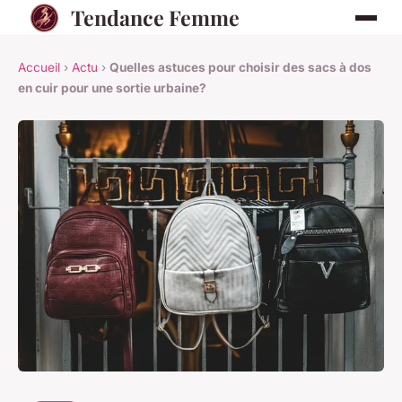
Tendance Femme
Accueil
›
Actu
›
Quelles astuces pour choisir des sacs à dos
en cuir pour une sortie urbaine?