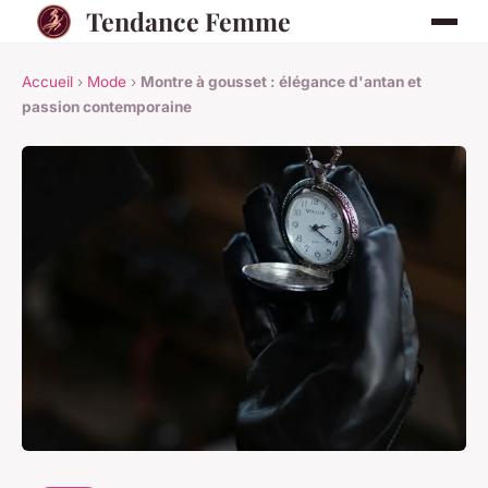
Tendance Femme
Accueil
›
Mode
›
Montre à gousset : élégance d'antan et
passion contemporaine