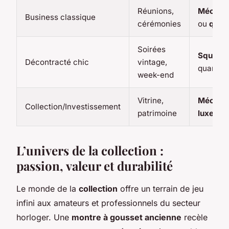
Réunions,
Mécani
Business classique
cérémonies
ou
quar
Soirées
Squelet
Décontracté chic
vintage,
quartz
week-end
Vitrine,
Mécani
Collection/Investissement
patrimoine
luxe
L’univers de la collection :
passion, valeur et durabilité
Le monde de la
collection
offre un terrain de jeu
infini aux amateurs et professionnels du secteur
horloger. Une
montre à gousset ancienne
recèle