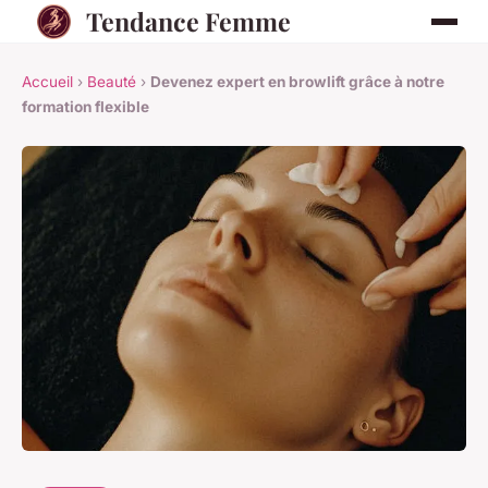
Tendance Femme
Accueil
›
Beauté
›
Devenez expert en browlift grâce à notre
formation flexible