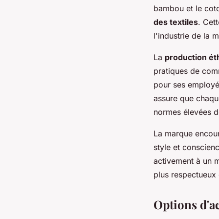
bambou et le coto
des textiles
. Cet
l'industrie de la 
La
production éth
pratiques de comm
pour ses employé
assure que chaqu
normes élevées de
La marque encou
style et conscien
activement à un m
plus respectueux 
Options d'a