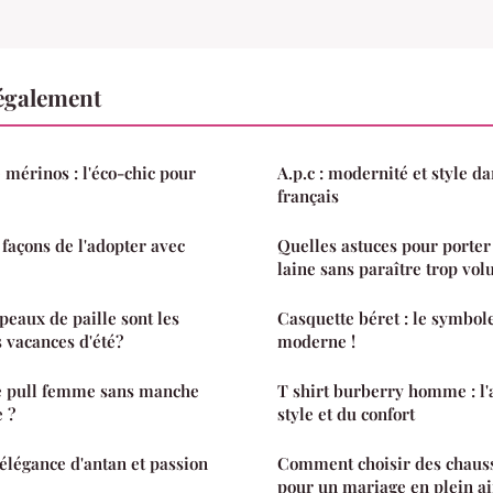
également
 mérinos : l'éco-chic pour
A.p.c : modernité et style d
français
 façons de l'adopter avec
Quelles astuces pour porter
laine sans paraître trop vo
peaux de paille sont les
Casquette béret : le symbole
s vacances d'été?
moderne !
e pull femme sans manche
T shirt burberry homme : l'a
e ?
style et du confort
 élégance d'antan et passion
Comment choisir des chauss
pour un mariage en plein ai