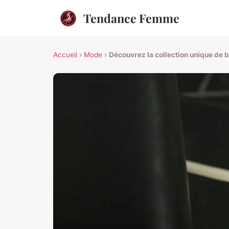
Tendance Femme
Accueil
›
Mode
›
Découvrez la collection unique de 