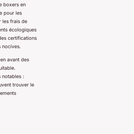
e boxers en
e pour les
les frais de
ments écologiques
es certifications
 nocives.
 en avant des
itable.
 notables :
uvent trouver le
êtements