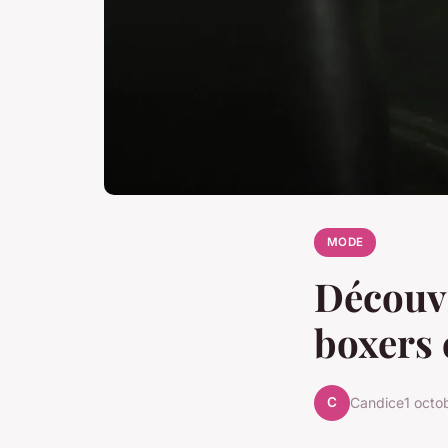
MODE
Découvr
boxers 
C
Candice
1 octo