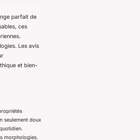
nge parfait de
sables, ces
ériennes.
logies. Les avis
ur
thique et bien-
propriétés
non seulement doux
quotidien.
les morphologies.