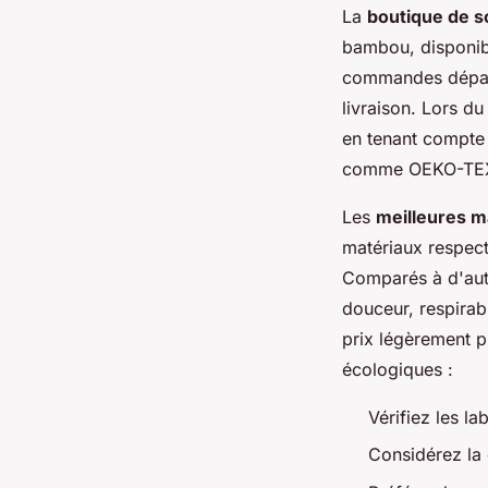
La
boutique de 
bambou, disponible
commandes dépass
livraison. Lors d
en tenant compte d
comme OEKO-TEX S
Les
meilleures 
matériaux respec
Comparés à d'aut
douceur, respirabi
prix légèrement p
écologiques :
Vérifiez les la
Considérez la d