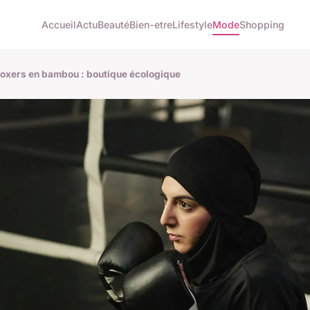
Accueil
Actu
Beauté
Bien-etre
Lifestyle
Mode
Shopping
boxers en bambou : boutique écologique