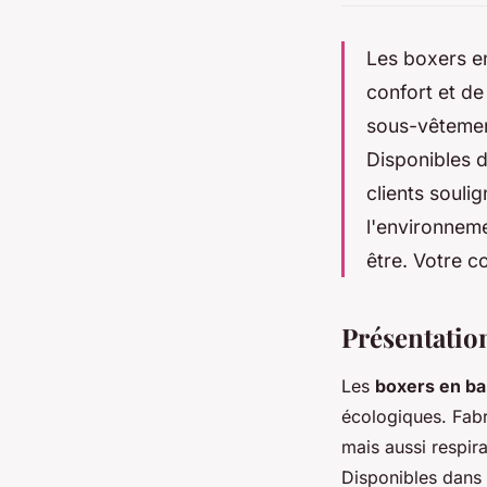
Les boxers e
confort et de
sous-vêtement
Disponibles d
clients soulig
l'environneme
être. Votre c
Présentatio
Les
boxers en b
écologiques. Fabr
mais aussi respira
Disponibles dans u